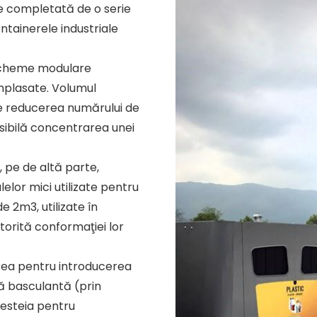
 completată de o serie
ntainerele industriale
scheme modulare
 amplasate. Volumul
te reducerea numărului de
ibilă concentrarea unei
, pe de altă parte,
elor mici utilizate pentru
 2m3, utilizate în
torită conformaţiei lor
rea pentru introducerea
ă basculantă (prin
cesteia pentru