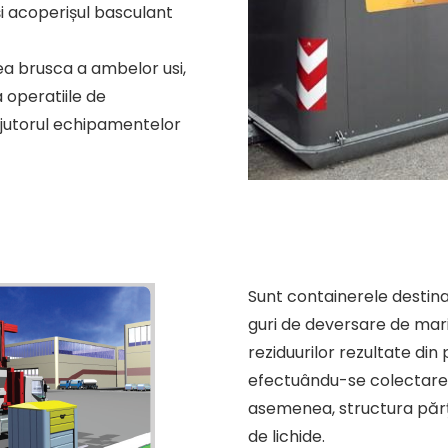
 și acoperișul basculant
ea brusca a ambelor usi,
 operatiile de
 ajutorul echipamentelor
Sunt containerele destina
guri de deversare de mari
reziduurilor rezultate din
efectuându-se colectarea 
asemenea, structura părţi
de lichide.