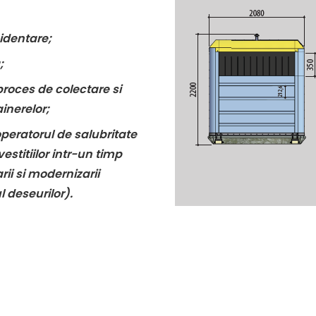
identare;
;
proces de colectare si
ainerelor;
operatorul de salubritate
stitiilor intr-un timp
arii si modernizarii
l deseurilor).