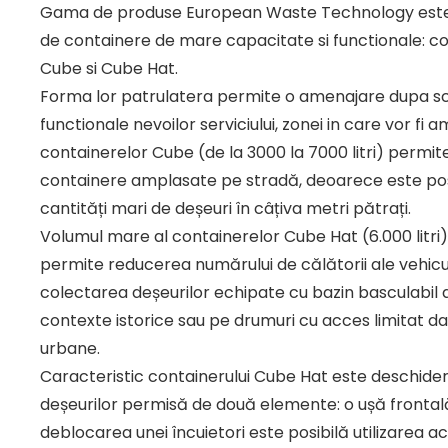
Gama de produse European Waste Technology este
de containere de mare capacitate si functionale: co
Cube si Cube Hat.
Forma lor patrulatera permite o amenajare dupa 
functionale nevoilor serviciului, zonei in care vor fi
containerelor Cube (de la 3000 la 7000 litri) permi
containere amplasate pe stradă, deoarece este pos
cantități mari de deșeuri în câțiva metri pătrați.
Volumul mare al containerelor Cube Hat (6.000 litri)
permite reducerea numărului de călătorii ale vehicul
colectarea deșeurilor echipate cu bazin basculabil de
contexte istorice sau pe drumuri cu acces limitat da
urbane.
Caracteristic containerului Cube Hat este deschide
deșeurilor permisă de două elemente: o ușă frontal
deblocarea unei încuietori este posibilă utilizarea a