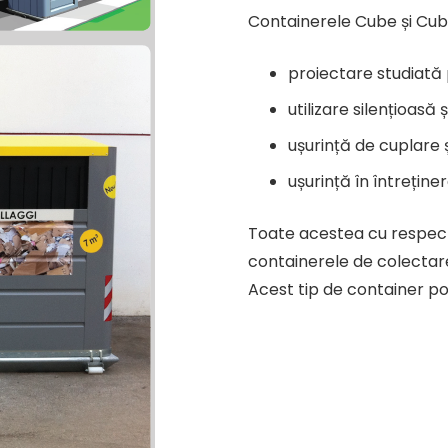
Containerele Cube și Cub
proiectare studiată p
utilizare silențioasă ș
ușurință de cuplare
ușurință în întrețin
Toate acestea cu respecta
containerele de colectare
Acest tip de container po